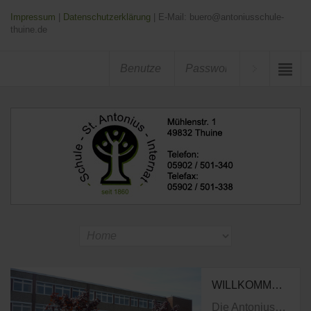
Impressum
|
Datenschutzerklärung
| E-Mail: buero@antoniusschule-
thuine.de
WILLKOMMEN AUF DER HOMEPAGE DER ANTONIUSSCHULE THUINE
Die Antoniusschule in Thuine kann auf eine mehr als 150-jährige Geschichte zurückblicken, in der immer eine der Zeit angemessene fundierte schulische Ausbildungen den Mittelpunkt ihres Wirkens ausmachte. Die Gründung der Schule hängt mit der Entwicklung der Kongregation der Franziskanerinnen von Thuine zusammen. 1860 wurde von der Ordensgründerin Schwester M. Anselma eine Waisenhausschule errichtet, die später als Internatsschule weitergeführt wurde.