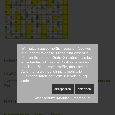
Wir nutzen ausschließlich Session-Cookies
auf unserer Website. Diese sind essenziell
für den Betrieb der Seite. Sie können selbst
ISERV
ANLEITUNG
entscheiden, ob Sie die Cookies zulassen
möchten. Bitte beachten Sie, dass bei einer
Ablehnung womöglich nicht mehr alle
I-SERV-Kurzanleitung
Funktionalitäten der Seite zur Verfügung
stehen.
Hier finden Sie die Anleitung zur Erstellung des Elternaccounts für
IServ.
akzeptieren
ablehnen
Datenschutzerklärung
Impressum
HYGIENEPLAN
Hygieneplan Antoniusschule Thuine